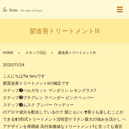
髪改善トリートメントⅢ
HOME
スタッフ日記
髪改善トリートメントⅢ
2020/11/24
こんにちは?la teruです
髪質改善トリートメントⅡの補足です
ステップ❶ベルガモット マンダリン レモングラス?
ステップ❷プチグレン ラベンダー ピンクペッパー
ステップ❸ムスク アンバー ウッディー
のアロマ成分を配合しているので 髪にもいい❣️香りも楽しむことが
できる❣️3剤式トリートメント活性型ケラチン最大の強みを活かし ヘ
アデザインを再構築 高付加価値なトリートメント❗️と言っても過言