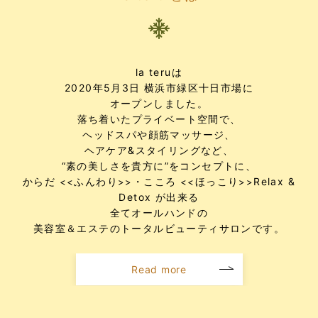
2026/03/11
スタッフ日記 更新致しました
la teruは
2020年5月3日 横浜市緑区十日市場に
オープンしました。
落ち着いたプライベート空間で、
ヘッドスパや顔筋マッサージ、
ヘアケア&スタイリングなど、
“素の美しさを貴方に”をコンセプトに、
からだ
ふんわり
・こころ
ほっこり
Relax &
<<
>>
<<
>>
Detox が出来る
全てオールハンドの
美容室＆エステのトータルビューティサロンです。
Read more